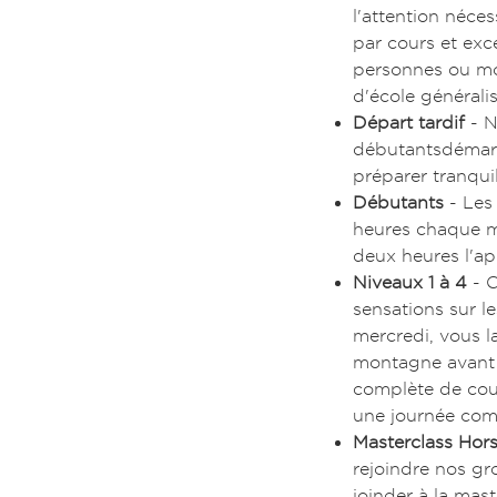
l'attention néce
par cours et exc
personnes ou moi
d'école générali
Départ tardif
- N
débutantsdémarre
préparer tranqui
Débutants
- Les
heures chaque ma
deux heures l'ap
Niveaux 1 à 4
- C
sensations sur le
mercredi, vous la
montagne avant d
complète de cours
une journée comp
Masterclass Hors
rejoindre nos g
joinder à la mast