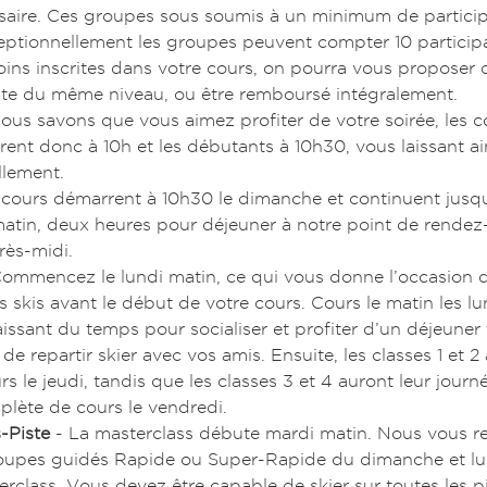
ssaire. Ces groupes sous soumis à un minimum de partici
eptionnellement les groupes peuvent compter 10 participan
ns inscrites dans votre cours, on pourra vous proposer d
ste du même niveau, ou être remboursé intégralement.
ous savons que vous aimez profiter de votre soirée, les 
nt donc à 10h et les débutants à 10h30, vous laissant ai
llement.
 cours démarrent à 10h30 le dimanche et continuent jusqu
tin, deux heures pour déjeuner à notre point de rendez-
rès-midi.
ommencez le lundi matin, ce qui vous donne l’occasion d
s skis avant le début de votre cours. Cours le matin les lu
issant du temps pour socialiser et profiter d’un déjeuner 
e repartir skier avec vos amis. Ensuite, les classes 1 et 2
 le jeudi, tandis que les classes 3 et 4 auront leur journé
lète de cours le vendredi.
-Piste
- La masterclass débute mardi matin. Nous vous
roupes guidés Rapide ou Super-Rapide du dimanche et lu
erclass. Vous devez être capable de skier sur toutes les pi