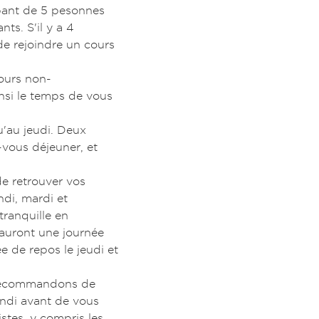
pant de 5 pesonnes
ts. S'il y a 4
e rejoindre un cours
cours non-
nsi le temps de vous
'au jeudi. Deux
vous déjeuner, et
e retrouver vos
ndi, mardi et
tranquille en
 auront une journée
e de repos le jeudi et
 recommandons de
ndi avant de vous
stes, y compris les