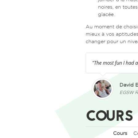
noires, en toute
glacée.
Au moment de choisir 
mieux à vos aptitudes
changer pour un nive
"The most fun I had a
David 
EGSW R
COURS 
Cours
C