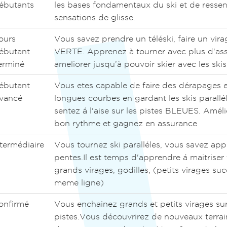
ébutants
les bases fondamentaux du ski et de ressen
sensations de glisse.
ours
Vous savez prendre un téléski, faire un vir
ébutant
VERTE. Apprenez à tourner avec plus d'ass
erminé
ameliorer jusqu’à pouvoir skier avec les skis 
ébutant
Vous etes capable de faire des dérapages e
vancé
longues courbes en gardant les skis parallé
sentez á l'aise sur les pistes BLEUES. Améli
bon rythme et gagnez en assurance
ntermédiaire
Vous tournez ski paralléles, vous savez app
pentes.Il est temps d'apprendre á maitriser 
grands virages, godilles, (petits virages suc
meme ligne)
onfirmé
Vous enchainez grands et petits virages su
pistes.Vous découvrirez de nouveaux terrai