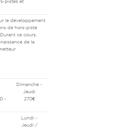
s-pistes et
sur le développement
ons de hors-piste
 Durant ce cours,
nnaissance de la
etteur.
Dimanche -
Jeudi
0 -
270€
Lundi -
Jeudi /