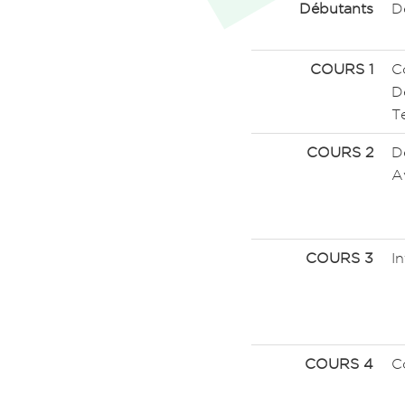
Débutants
D
COURS 1
C
D
T
COURS 2
D
A
COURS 3
I
COURS 4
C