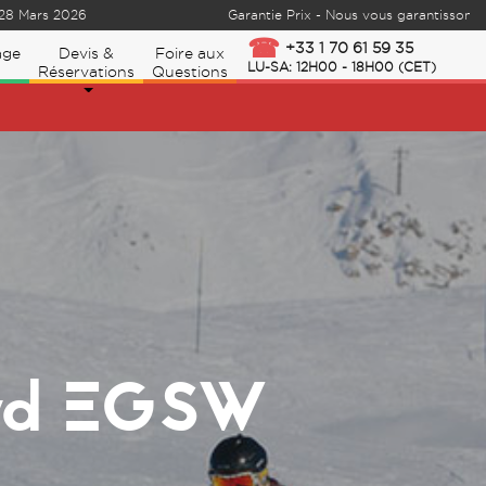
s 2026
Garantie Prix - Nous vous garantissons le meill
+33 1 70 61 59 35
age
Devis &
Foire aux
LU-SA: 12H00 - 18H00 (CET)
Réservations
Questions
ard EGSW