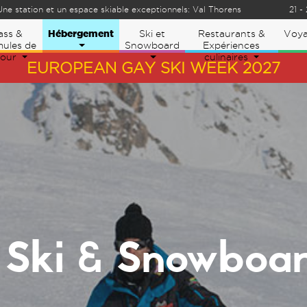
tion et un espace skiable exceptionnels: Val Thorens
21 - 28 Mar
Hébergement
ass &
Ski et
Restaurants &
Voy
ules de
Snowboard
Expériences
jour
culinaires
EUROPEAN GAY SKI WEEK 2027
e Ski & Snowbo