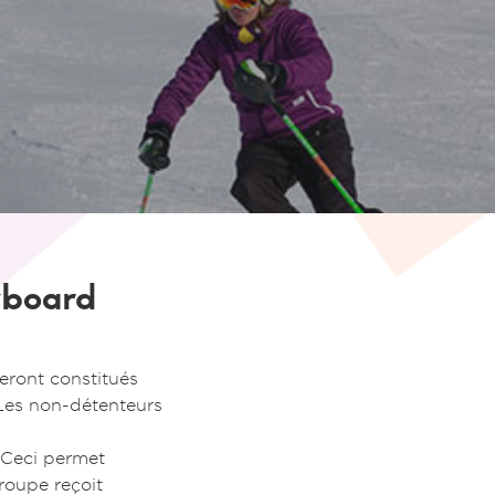
wboard
seront constitués
es non-détenteurs
 Ceci permet
roupe reçoit