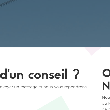
 d'un conseil ?
O
N
s envoyer un message et nous vous répondrons
Notr
du l
de 1