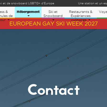
ki et de snowboard LGBTQ+ d'Europe
Une station et un es
Hébergement
ass &
Ski et
Restaurants &
Voy
ules de
Snowboard
Expériences
jour
culinaires
EUROPEAN GAY SKI WEEK 2027
Contact