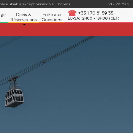
pace skiable exceptionnels: Val Thorens
21 - 28 Mars 
+33 1 70 61 59 35
age
Devis &
Foire aux
LU-SA: 12H00 - 18H00 (CET)
Réservations
Questions