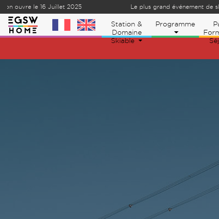
ion ouvre le 16 Juillet 2025
Le plus grand événement de s
Skip to content
Station &
Programme
P
Domaine
Form
Skiable
Sé