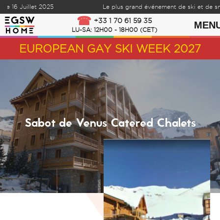
6 Juillet 2025
Le plus grand événement de ski et de sno
Skip to content
+33 1 70 61 59 35
MEN
LU-SA: 12H00 - 18H00 (CET)
EUROPEAN GAY SKI WEEK 2027
Sabot de Venus Catered Chalets