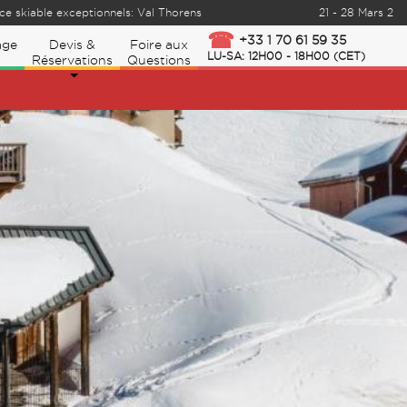
 skiable exceptionnels: Val Thorens
21 - 28 Mars 2026
+33 1 70 61 59 35
age
Devis &
Foire aux
LU-SA: 12H00 - 18H00 (CET)
Réservations
Questions