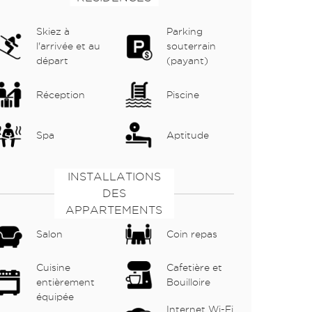
Skiez à
Parking
l'arrivée et au
souterrain
départ
(payant)
Réception
Piscine
Spa
Aptitude
INSTALLATIONS
DES
APPARTEMENTS
Salon
Coin repas
Cuisine
Cafetière et
entièrement
Bouilloire
équipée
Internet Wi-Fi