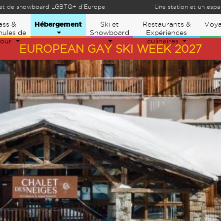
et de snowboard LGBTQ+ d'Europe
Une station et un espace
Hébergement
ass &
Ski et
Restaurants &
Voy
ules de
Snowboard
Expériences
jour
culinaires
EUROPEAN GAY SKI WEEK 2027