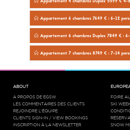
Appartement 4 chambres Duplex 5599 € 4-8 
Appartement 6 chambres 7649 € : 6-12 perso
Appartement 6 chambres Duplex 7849 € : 6-1
Appartement 7 chambres 8749 € : 7-14 perso
ABOUT
EUROPEA
A PROPOS DE EGSW
FOIRE A
LES COMMENTAIRES DES CLIENTS
SKI WEEK
REJOINDRE L'ÉQUIPE
CONDITI
CLIENTS SIGN-IN / VIEW BOOKINGS
RÉSERVA
INSCRIPTION À LA NEWSLETTER
SNOW MI