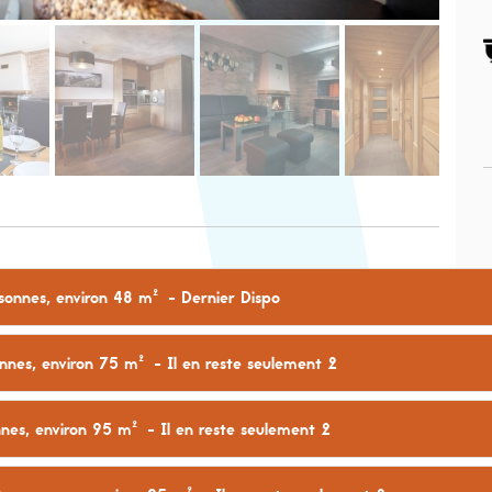
onnes, environ 48 m²
- Dernier Dispo
nes, environ 75 m²
- Il en reste seulement 2
es, environ 95 m²
- Il en reste seulement 2