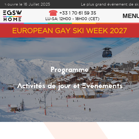
re le 16 Juillet 2025
Le plus grand événement de ski et 
Skip to content
+33 1 70 61 59 35
MEN
LU-SA: 12H00 - 18H00 (CET)
EUROPEAN GAY SKI WEEK 2027
Programme
Activités de jour et Evénements